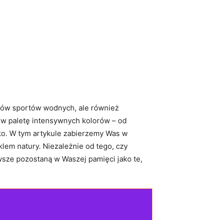
ków sportów ‌wodnych, ale⁢ również⁤
 w paletę⁢ intensywnych kolorów – od
. W tym ​artykule ‌zabierzemy ‌Was ‍w
em natury. ⁣Niezależnie od‌ tego, czy
wsze pozostaną w Waszej ⁢pamięci⁣ jako te,