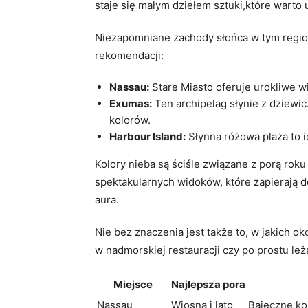
staje⁢ się małym dziełem‍ sztuki,które warto
Niezapomniane zachody​ słońca ‍w tym​ regio
rekomendacji:
Nassau:
Stare Miasto oferuje urokliwe w
Exumas:
⁢Ten archipelag słynie ‍z dziew
kolorów.
Harbour Island:
Słynna różowa plaża to ⁣
Kolory nieba są⁤ ściśle ⁣związane z porą r
spektakularnych widoków, które zapierają d
aura.
Nie bez ⁢znaczenia jest także to, w jakich o
w nadmorskiej restauracji​ czy po prostu ⁣le
Miejsce
Najlepsza pora
Nassau
Wiosna i lato
Bajeczne kol