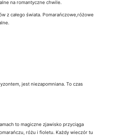
ne‌ na‍ romantyczne ⁤chwile.
ystów z całego świata. Pomarańczowe,różowe
alne.
oryzontem, jest niezapomniana. To czas
Bahamach to magiczne zjawisko przyciąga
pomarańczu, różu​ i fioletu. ⁤Każdy wieczór tu