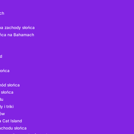
ch
a‌ zachody słońca
łońca na⁢ Bahamach
ć
d
łońca
hód słońca
 słońca
du
i triki
mów
 Cat Island
zachodu słońca