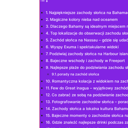
Najpiękniejsze zachody ⁤słońca na Bahama
Magiczne kolory nieba‌ nad oceanem
Dlaczego Bahamy są idealnym miejscem⁢ n
Top lokalizacje do ⁣obserwacji zachodu s
Zachód⁤ słońca na Nassau‌ – gdzie się uda
Wyspy Exuma‌ i spektakularne ⁤widoki
Podziwiaj zachody słońca na Harbour islan
Bajeczne ⁤wschody i ‍zachody w⁤ Freeport
Najlepsze plaże do podziwiania zachodu s
porady na zachód słońca
Romantyczna kolacja z widokiem ‌na⁢ zac
Few do Great‌ inagua – wyjątkowy zachód
Co ⁢zabrać‍ ze ⁣sobą na ⁤podziwianie ​zacho
Fotografowanie zachodów słońca – porady‍ 
Zachody słońca a lokalna kultura Baha
Bajeczne momenty o‌ zachodzie⁤ słońca na
Gdzie znaleźć​ najlepsze ​drinki podczas 