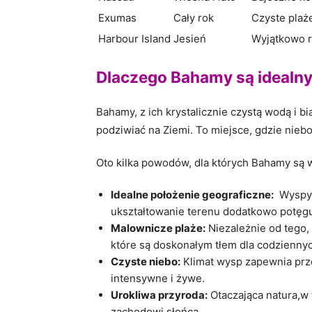
Exumas
Cały rok
Czyste plaże
Harbour Island
Jesień
Wyjątkowo r
Dlaczego Bahamy są idealny
Bahamy, z ich krystalicznie czystą wodą i bi
podziwiać na Ziemi. ​To miejsce, gdzie niebo
Oto kilka powodów, dla ​których Bahamy⁣ s
Idealne położenie ⁤geograficzne:
⁢ Wyspy
⁤ukształtowanie terenu dodatkowo potęguj
Malownicze ‌plaże:
Niezależnie od ⁣tego, 
które są doskonałym tłem dla‌ codziennyc
Czyste niebo:
Klimat wysp zapewnia przew
intensywne i żywe.
Urokliwa przyroda:
Otaczająca natura,w 
zachodowi słońca.