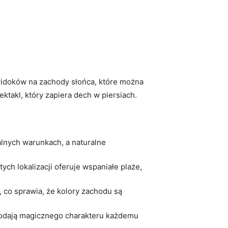
 widoków ‌na‍ zachody słońca, które można
ektakl, który zapiera ⁢dech w piersiach.
dealnych warunkach, a naturalne
ch lokalizacji ‌oferuje wspaniałe ‍plaże,
co sprawia, że⁢ kolory zachodu⁢ są
,dodają magicznego charakteru​ każdemu