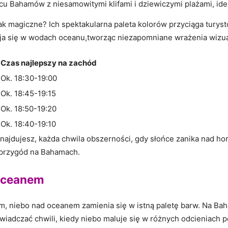
u Bahamów z ⁢niesamowitymi klifami i dziewiczymi plażami, ideal
tak magiczne? Ich spektakularna paleta kolorów przyciąga tur
dbija się w wodach oceanu,tworząc niezapomniane wrażenia ⁣wizu
Czas najlepszy na zachód
Ok. 18:30-19:00
Ok. 18:45-19:15
Ok. 18:50-19:20
Ok. ⁢18:40-19:10
 znajdujesz, każda chwila obszerności, ‌gdy‍ słońce zanika nad h
h przygód na Bahamach.
 oceanem
em, niebo nad ‍oceanem zamienia⁣ się w ⁤istną ⁢paletę barw. Na 
iadczać⁤ chwili, ⁤kiedy niebo maluje ⁤się ​w ​różnych‍ odcieniach 