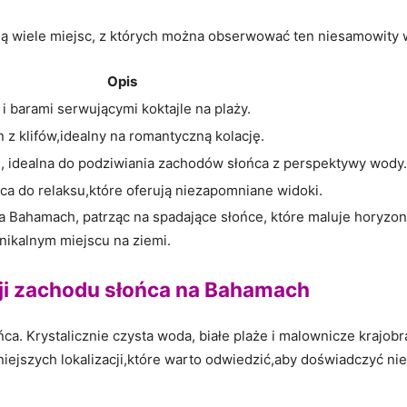
ą wiele ⁤miejsc,​ z których można obserwować ten niesamowity 
Opis
i barami ‌serwującymi koktajle na plaży.
 ‍z‌ klifów,idealny⁤ na romantyczną kolację.
, idealna do​ podziwiania zachodów⁣ słońca z‍ perspektywy wody.
sca do​ relaksu,które oferują niezapomniane widoki.
a Bahamach, patrząc na spadające⁣ słońce,⁤ które maluje horyzon
unikalnym miejscu na ziemi.
cji zachodu słońca na⁢ Bahamach
ca. Krystalicznie czysta​ woda,​ białe plaże i⁤ malownicze krajob
iejszych‌ lokalizacji,które warto odwiedzić,aby⁤ doświadczyć ni