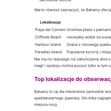
Warto również zaznaczyć, że Bahamy oferuj
Lokalizacja
Playa del Carmen
Urokliwa plaża z palmami 
Cliffside Beach
niezwykły⁢ widok na ‌ocean
Harbour ‍Island
Znana z różowego ‍piasku
Paradies Island
Popularne ‍kurorty i miej
Nie​ ma nic lepszego niż zakończenie dnia n
magii i spokoju można ​poczuć tylko ​w tym 
Top lokalizacje do ⁣obserwa
Bahamy to raj dla ‌miłośników​ zachodów słoń
spektakularnego zjawiska. Oto kilka najpiękn
miejsca ⁤nocy.