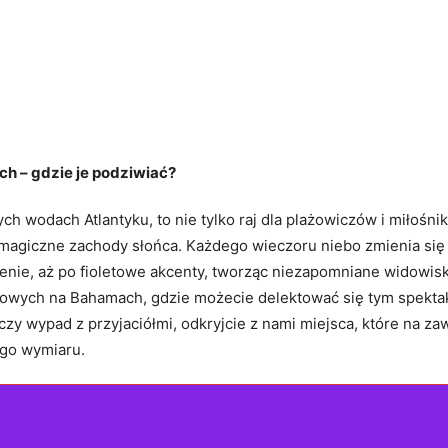
h – gdzie je podziwiać?
 wodach Atlantyku, to nie tylko‌ raj⁣ dla plażowiczów i miłośni
⁣ magiczne ⁢zachody słońca. Każdego wieczoru niebo zmienia się
e, aż ⁤po​ fioletowe akcenty,⁢ tworząc niezapomniane widowisko
wych na ⁢Bahamach, gdzie możecie‍ delektować⁢ się tym spektakl
y wypad z ⁣przyjaciółmi, ‌odkryjcie z nami miejsca, które na za
ego wymiaru.