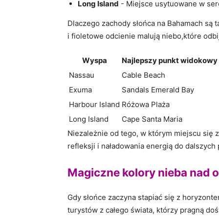
Long‌ Island
​- Miejsce usytuowane w serc
Dlaczego zachody ‌słońca na​ Bahamach⁣ są 
i​ fioletowe odcienie malują niebo,które o
Wyspa
Najlepszy⁣ punkt widokowy
Nassau
Cable Beach
Exuma
Sandals Emerald Bay
Harbour ‍Island
Różowa Plaża
Long Island
Cape Santa Maria
Niezależnie od tego,⁤ w którym‍ miejscu się
refleksji i ‍naładowania energią do dalszyc
Magiczne kolory nieba‌ nad
Gdy słońce​ zaczyna stapiać ⁣się z horyzont
turystów z całego⁣ świata,⁣ którzy pragną dośw