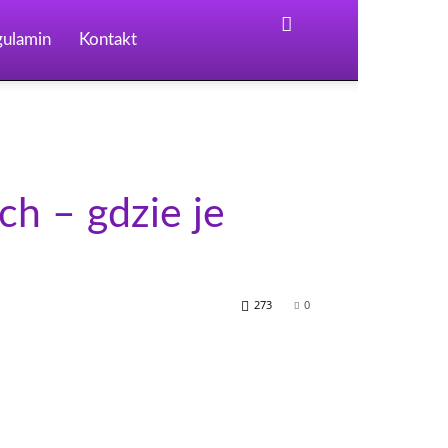
gulamin
Kontakt
h – gdzie je
273
0