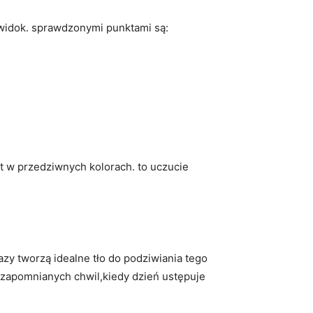
widok. sprawdzonymi​ punktami są:
t w ⁢przedziwnych kolorach. to uczucie
razy tworzą idealne tło‌ do podziwiania tego
ezapomnianych chwil,kiedy‌ dzień ustępuje ​