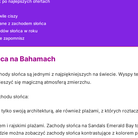
 po najlepszych⁤ ofertach
ile​ ciszy
ane ⁢z⁢ zachodem ‍słońca
dów słońca ‌w⁣ roku
e​ zapomnisz
ońca na Bahamach
achody słońca są jednymi z najpiękniejszych na⁤ świecie. Wyspy te
cieszyć się magiczną atmosferą zmierzchu.
chodu⁣ słońca:
tylko ⁤swoją ⁤architekturą, ale również plażami, z których‌ rozta
m i rajskimi plażami. ‌Zachody⁣ słońca ‌na Sandals Emerald Bay 
zie można zobaczyć zachody słońca kontrastujące ⁤z kolorem pia