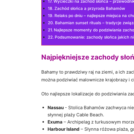
Wycieczki na zachód słońca – przewodnik
Zachód słońca ⁣a przyroda ​Bahamów
Relaks po dniu – ‌najlepsze miejsca na chw
Bahamian sunset​ rituals – tradycje ‌związ
Najlepsze momenty​ do podziwiania zacho
Podsumowanie: zachody słońca jakich ‌ni
Najpiękniejsze zachody ⁤sł
Bahamy to‌ prawdziwy raj na ⁢ziemi, ⁤a ich z
można podziwiać malownicze ⁤krajobrazy i⁣ 
Oto najlepsze​ lokalizacje do podziwiania⁤ za
Nassau
​- Stolica⁤ Bahamów ⁣zachwyca nie 
słynnej plaży Cable ⁤Beach.
Exuma
– ⁢Archipelag z turkusowym‌ morze
Harbour Island
– Słynna różowa plaża, gd