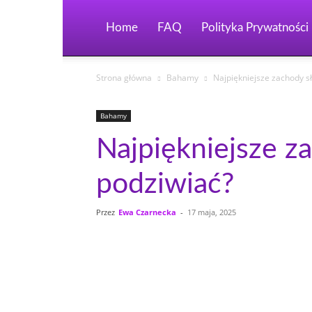
Home
FAQ
Polityka Prywatności
Strona główna
Bahamy
Najpiękniejsze zachody s
Bahamy
Najpiękniejsze z
podziwiać?
Przez
Ewa Czarnecka
-
17 maja, 2025