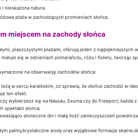
 i nieskażona ⁣natura.
óżowa plaża w zachodzących promieniach słońca.
m miejscem⁢ na‌ zachody słońca
ałymi, piaszczystymi plażami,⁣ oferują jeden z najpiękniejszych⁣
 ⁤maluje się w odcieniach pomarańczu, różu i ‍fioletu, tworząc sp
ą wymarzone​ na obserwację zachodów słońca:
 ‍leżą w ⁤sercu karaibskim, co sprawia, że⁢ słońce‌ zachodzi w ⁤i
e ten⁤ efekt.
czy wybierzesz się na Nassau,⁤ Exuma czy​ do Freeport, każda z ty
h spektakli słońca.
ażająco słoneczne dni i małą ​ilość ⁤zanieczyszczeń powietrza, 
tym ​palmy,krystaliczne ⁣wody oraz wyjątkowe‌ formacje skalne