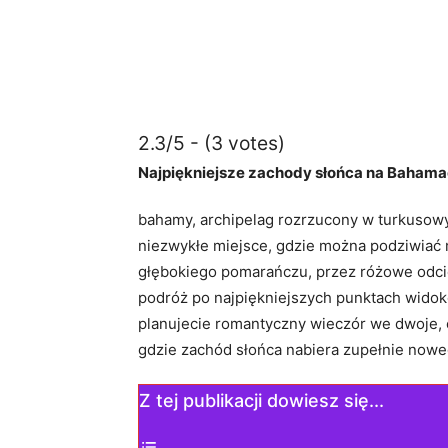
2.3/5 - (3 votes)
Najpiękniejsze zachody słońca na Bahamac
bahamy,⁤ archipelag rozrzucony w turkusowych
niezwykłe⁢ miejsce, gdzie‍ można podziwiać
głębokiego pomarańczu, przez różowe odcieni
podróż po​ najpiękniejszych punktach widoko
planujecie romantyczny wieczór we⁤ dwoje, cz
gdzie zachód słońca nabiera zupełnie‌ now
Z tej publikacji dowiesz się...