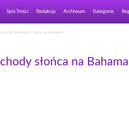
Spis Treści
Redakcja
Archiwum
Kategorie
Re
łońca na Bahamach – gdzie je podziwiać?
achody słońca na Bahamac