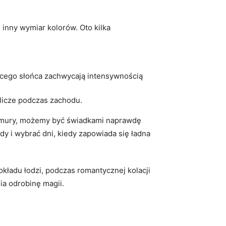
inny wymiar kolorów. Oto ‌kilka
.
zącego ‍słońca zachwycają intensywnością
licze ‍podczas zachodu.
chmury, możemy być ​świadkami naprawdę​
‌ i wybrać dni, kiedy zapowiada się⁤ ładna
ładu‌ łodzi, podczas ​romantycznej ‌kolacji
ia odrobinę ⁢magii.