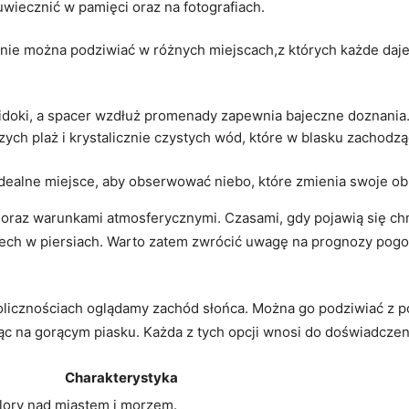
​ uwiecznić w pamięci oraz na fotografiach.
nie można podziwiać w ‍różnych ‌miejscach,z ​których każde daje 
idoki, a spacer‌ wzdłuż promenady zapewnia bajeczne doznania
iczych plaż i krystalicznie czystych ​wód, które w blasku zachod
idealne miejsce, aby obserwować niebo, ⁢które‌ zmienia swoje ob
oku oraz⁤ warunkami atmosferycznymi. Czasami, gdy pojawią się 
ech w piersiach. Warto zatem zwrócić uwagę na prognozy‌ pogody
kolicznościach oglądamy‌ zachód słońca. Można go podziwiać​ z pok
żąc na gorącym⁣ piasku. Każda z​ tych opcji ⁤wnosi do doświadczen
Charakterystyka
ory nad miastem⁣ i ⁤morzem.