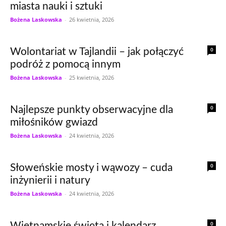
miasta nauki i sztuki
Bożena Laskowska
-
26 kwietnia, 2026
0
Wolontariat w Tajlandii – jak połączyć
podróż z pomocą innym
Bożena Laskowska
-
25 kwietnia, 2026
0
Najlepsze punkty obserwacyjne dla
miłośników gwiazd
Bożena Laskowska
-
24 kwietnia, 2026
0
Słoweńskie mosty i wąwozy – cuda
inżynierii i natury
Bożena Laskowska
-
24 kwietnia, 2026
0
Wietnamskie święta i kalendarz