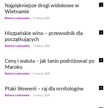
1
Najpiękniejsze drogi widokowe w
Wietnamie
Bożena Laskowska
-
8 marca, 2026
1
Hiszpańskie wino – przewodnik dla
początkujących
Bożena Laskowska
-
7 marca, 2026
0
Ceny i waluta – jak tanio podróżować po
Maroku
Bożena Laskowska
-
6 marca, 2026
0
Ptaki Słowenii – raj dla ornitologów
Bożena Laskowska
-
5 marca, 2026