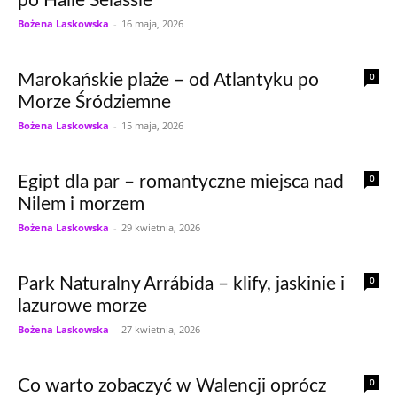
po Haile Selassie
Bożena Laskowska
-
16 maja, 2026
0
Marokańskie plaże – od Atlantyku po
Morze Śródziemne
Bożena Laskowska
-
15 maja, 2026
0
Egipt dla par – romantyczne miejsca nad
Nilem i morzem
Bożena Laskowska
-
29 kwietnia, 2026
0
Park Naturalny Arrábida – klify, jaskinie i
lazurowe morze
Bożena Laskowska
-
27 kwietnia, 2026
0
Co warto zobaczyć w Walencji oprócz