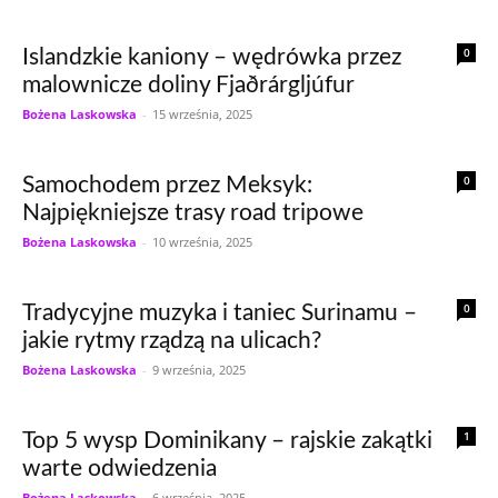
0
Islandzkie kaniony – wędrówka przez
malownicze doliny Fjaðrárgljúfur
Bożena Laskowska
-
15 września, 2025
0
Samochodem przez Meksyk:
Najpiękniejsze trasy road tripowe
Bożena Laskowska
-
10 września, 2025
0
Tradycyjne muzyka i taniec Surinamu –
jakie rytmy rządzą na ulicach?
Bożena Laskowska
-
9 września, 2025
1
Top 5 wysp Dominikany – rajskie zakątki
warte odwiedzenia
Bożena Laskowska
-
6 września, 2025