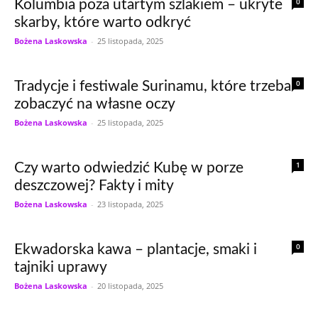
0
Kolumbia poza utartym szlakiem – ukryte
skarby, które warto odkryć
Bożena Laskowska
-
25 listopada, 2025
0
Tradycje i festiwale Surinamu, które trzeba
zobaczyć na własne oczy
Bożena Laskowska
-
25 listopada, 2025
1
Czy warto odwiedzić Kubę w porze
deszczowej? Fakty i mity
Bożena Laskowska
-
23 listopada, 2025
0
Ekwadorska kawa – plantacje, smaki i
tajniki uprawy
Bożena Laskowska
-
20 listopada, 2025