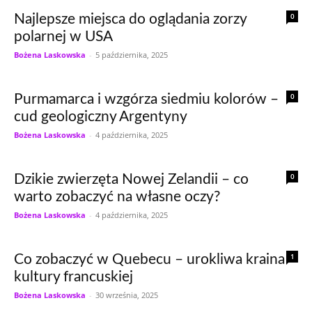
0
Najlepsze miejsca do oglądania zorzy
polarnej w USA
Bożena Laskowska
-
5 października, 2025
0
Purmamarca i wzgórza siedmiu kolorów –
cud geologiczny Argentyny
Bożena Laskowska
-
4 października, 2025
0
Dzikie zwierzęta Nowej Zelandii – co
warto zobaczyć na własne oczy?
Bożena Laskowska
-
4 października, 2025
1
Co zobaczyć w Quebecu – urokliwa kraina
kultury francuskiej
Bożena Laskowska
-
30 września, 2025