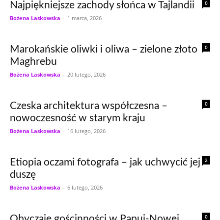
0
Najpiękniejsze zachody słońca w Tajlandii
Bożena Laskowska
-
1 marca, 2026
0
Marokańskie oliwki i oliwa – zielone złoto
Maghrebu
Bożena Laskowska
-
20 lutego, 2026
0
Czeska architektura współczesna –
nowoczesność w starym kraju
Bożena Laskowska
-
16 lutego, 2026
2
Etiopia oczami fotografa – jak uchwycić jej
duszę
Bożena Laskowska
-
6 lutego, 2026
0
Obyczaje gościnności w Papui-Nowej