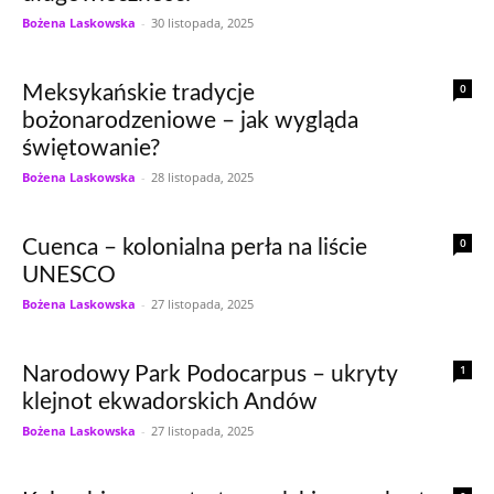
Bożena Laskowska
-
30 listopada, 2025
0
Meksykańskie tradycje
bożonarodzeniowe – jak wygląda
świętowanie?
Bożena Laskowska
-
28 listopada, 2025
0
Cuenca – kolonialna perła na liście
UNESCO
Bożena Laskowska
-
27 listopada, 2025
1
Narodowy Park Podocarpus – ukryty
klejnot ekwadorskich Andów
Bożena Laskowska
-
27 listopada, 2025