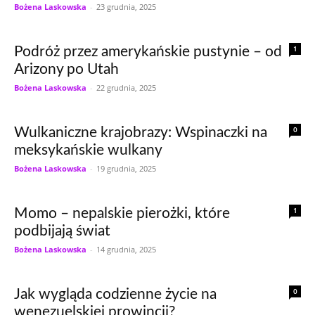
Bożena Laskowska
-
23 grudnia, 2025
1
Podróż przez amerykańskie pustynie – od
Arizony po Utah
Bożena Laskowska
-
22 grudnia, 2025
0
Wulkaniczne krajobrazy: Wspinaczki na
meksykańskie wulkany
Bożena Laskowska
-
19 grudnia, 2025
1
Momo – nepalskie pierożki, które
podbijają świat
Bożena Laskowska
-
14 grudnia, 2025
0
Jak wygląda codzienne życie na
wenezuelskiej prowincji?