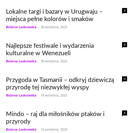
0
Lokalne targi i bazary w Urugwaju –
miejsca pełne kolorów i smaków
Bożena Laskowska
-
30 września, 2025
0
Najlepsze festiwale i wydarzenia
kulturalne w Wenezueli
Bożena Laskowska
-
30 września, 2025
0
Przygoda w Tasmanii – odkryj dziewiczą
przyrodę tej niezwykłej wyspy
Bożena Laskowska
-
18 września, 2025
0
Mindo – raj dla miłośników ptaków i
przyrody
Bożena Laskowska
-
16 września, 2025