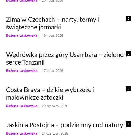
Bożena Laskowska
-
20 lipca, 2026
0
Zima w Czechach – narty, termy i
świąteczne jarmarki
Bożena Laskowska
-
19 lipca, 2026
0
Wędrówka przez góry Usambara – zielone
serce Tanzanii
Bożena Laskowska
-
17 lipca, 2026
0
Costa Brava – dzikie wybrzeże i
malownicze zatoczki
Bożena Laskowska
-
29 czerwca, 2026
0
Jaskinia Postojna – podziemny cud natury
Bożena Laskowska
-
24 czerwca, 2026