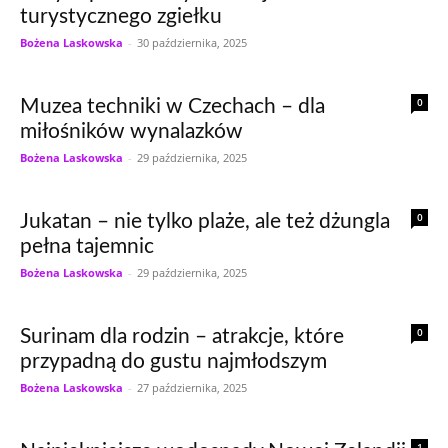
turystycznego zgiełku
Bożena Laskowska
-
30 października, 2025
0
Muzea techniki w Czechach – dla
miłośników wynalazków
Bożena Laskowska
-
29 października, 2025
0
Jukatan – nie tylko plaże, ale też dżungla
pełna tajemnic
Bożena Laskowska
-
29 października, 2025
0
Surinam dla rodzin – atrakcje, które
przypadną do gustu najmłodszym
Bożena Laskowska
-
27 października, 2025
1