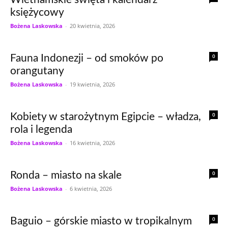
księżycowy
Bożena Laskowska
-
20 kwietnia, 2026
0
Fauna Indonezji – od smoków po
orangutany
Bożena Laskowska
-
19 kwietnia, 2026
0
Kobiety w starożytnym Egipcie – władza,
rola i legenda
Bożena Laskowska
-
16 kwietnia, 2026
0
Ronda – miasto na skale
Bożena Laskowska
-
6 kwietnia, 2026
0
Baguio – górskie miasto w tropikalnym