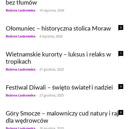
bez tłumów
Bożena Laskowska
-
16 stycznia, 2026
0
Ołomuniec – historyczna stolica Moraw
Bożena Laskowska
-
4 stycznia, 2026
1
Wietnamskie kurorty – luksus i relaks w
tropikach
Bożena Laskowska
-
31 grudnia, 2025
0
Festiwal Diwali – święto świateł i nadziei
Bożena Laskowska
-
27 grudnia, 2025
0
Góry Smocze – malowniczy cud natury i raj
dla wędrowców
Bożena Laskowska
-
26 grudnia, 2025