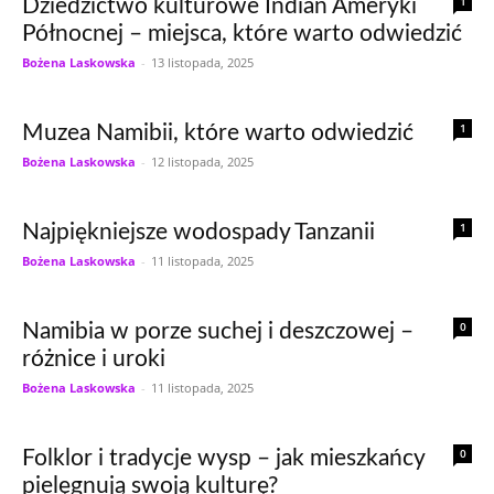
1
Dziedzictwo kulturowe Indian Ameryki
Północnej – miejsca, które warto odwiedzić
Bożena Laskowska
-
13 listopada, 2025
1
Muzea Namibii, które warto odwiedzić
Bożena Laskowska
-
12 listopada, 2025
1
Najpiękniejsze wodospady Tanzanii
Bożena Laskowska
-
11 listopada, 2025
0
Namibia w porze suchej i deszczowej –
różnice i uroki
Bożena Laskowska
-
11 listopada, 2025
0
Folklor i tradycje wysp – jak mieszkańcy
pielęgnują swoją kulturę?