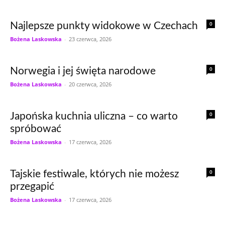
0
Najlepsze punkty widokowe w Czechach
Bożena Laskowska
-
23 czerwca, 2026
0
Norwegia i jej święta narodowe
Bożena Laskowska
-
20 czerwca, 2026
0
Japońska kuchnia uliczna – co warto
spróbować
Bożena Laskowska
-
17 czerwca, 2026
0
Tajskie festiwale, których nie możesz
przegapić
Bożena Laskowska
-
17 czerwca, 2026