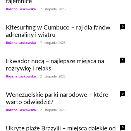
tajemnice
Bożena Laskowska
-
7 listopada, 2025
0
Kitesurfing w Cumbuco – raj dla fanów
adrenaliny i wiatru
Bożena Laskowska
-
7 listopada, 2025
1
Ekwador nocą – najlepsze miejsca na
rozrywkę i relaks
Bożena Laskowska
-
2 listopada, 2025
0
Wenezuelskie parki narodowe – które
warto odwiedzić?
Bożena Laskowska
-
2 listopada, 2025
0
Ukryte plaże Brazylii – miejsca dalekie od