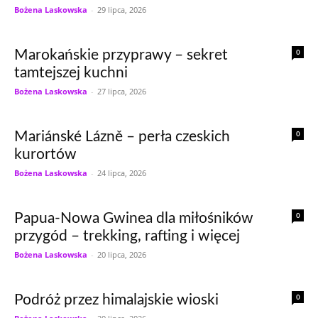
Bożena Laskowska
-
29 lipca, 2026
0
Marokańskie przyprawy – sekret
tamtejszej kuchni
Bożena Laskowska
-
27 lipca, 2026
0
Mariánské Lázně – perła czeskich
kurortów
Bożena Laskowska
-
24 lipca, 2026
0
Papua-Nowa Gwinea dla miłośników
przygód – trekking, rafting i więcej
Bożena Laskowska
-
20 lipca, 2026
0
Podróż przez himalajskie wioski