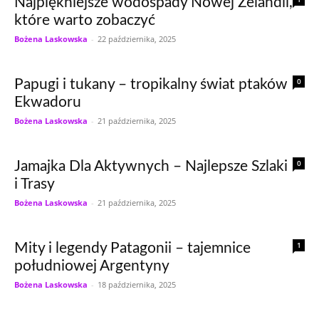
Najpiękniejsze wodospady Nowej Zelandii,
które warto zobaczyć
Bożena Laskowska
-
22 października, 2025
0
Papugi i tukany – tropikalny świat ptaków
Ekwadoru
Bożena Laskowska
-
21 października, 2025
0
Jamajka Dla Aktywnych – Najlepsze Szlaki
i Trasy
Bożena Laskowska
-
21 października, 2025
1
Mity i legendy Patagonii – tajemnice
południowej Argentyny
Bożena Laskowska
-
18 października, 2025