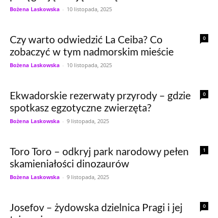
Bożena Laskowska
-
10 listopada, 2025
0
Czy warto odwiedzić La Ceiba? Co
zobaczyć w tym nadmorskim mieście
Bożena Laskowska
-
10 listopada, 2025
0
Ekwadorskie rezerwaty przyrody – gdzie
spotkasz egzotyczne zwierzęta?
Bożena Laskowska
-
9 listopada, 2025
1
Toro Toro – odkryj park narodowy pełen
skamieniałości dinozaurów
Bożena Laskowska
-
9 listopada, 2025
0
Josefov – żydowska dzielnica Pragi i jej