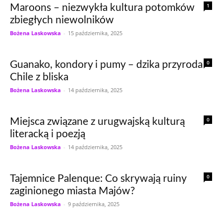
1
Maroons – niezwykła kultura potomków
zbiegłych niewolników
Bożena Laskowska
-
15 października, 2025
0
Guanako, kondory i pumy – dzika przyroda
Chile z bliska
Bożena Laskowska
-
14 października, 2025
0
Miejsca związane z urugwajską kulturą
literacką i poezją
Bożena Laskowska
-
14 października, 2025
0
Tajemnice Palenque: Co skrywają ruiny
zaginionego miasta Majów?
Bożena Laskowska
-
9 października, 2025