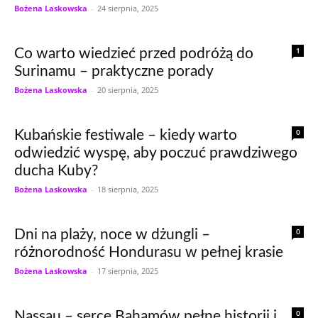
Bożena Laskowska
-
24 sierpnia, 2025
1
Co warto wiedzieć przed podróżą do
Surinamu – praktyczne porady
Bożena Laskowska
-
20 sierpnia, 2025
0
Kubańskie festiwale – kiedy warto
odwiedzić wyspę, aby poczuć prawdziwego
ducha Kuby?
Bożena Laskowska
-
18 sierpnia, 2025
0
Dni na plaży, noce w dżungli –
różnorodność Hondurasu w pełnej krasie
Bożena Laskowska
-
17 sierpnia, 2025
0
Nassau – serce Bahamów pełne historii i