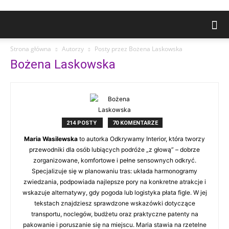
Strona główna
Autorzy
Posty przez Bożena Laskowska
Bożena Laskowska
214 POSTY
70 KOMENTARZE
Maria Wasilewska
to autorka Odkrywamy Interior, która tworzy
przewodniki dla osób lubiących podróże „z głową” – dobrze
zorganizowane, komfortowe i pełne sensownych odkryć.
Specjalizuje się w planowaniu tras: układa harmonogramy
zwiedzania, podpowiada najlepsze pory na konkretne atrakcje i
wskazuje alternatywy, gdy pogoda lub logistyka płata figle. W jej
tekstach znajdziesz sprawdzone wskazówki dotyczące
transportu, noclegów, budżetu oraz praktyczne patenty na
pakowanie i poruszanie się na miejscu. Maria stawia na rzetelne