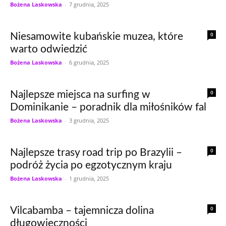
Bożena Laskowska
-
7 grudnia, 2025
0
Niesamowite kubańskie muzea, które
warto odwiedzić
Bożena Laskowska
-
6 grudnia, 2025
0
Najlepsze miejsca na surfing w
Dominikanie – poradnik dla miłośników fal
Bożena Laskowska
-
3 grudnia, 2025
0
Najlepsze trasy road trip po Brazylii –
podróż życia po egzotycznym kraju
Bożena Laskowska
-
1 grudnia, 2025
0
Vilcabamba – tajemnicza dolina
długowieczności